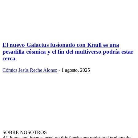
El nuevo Galactus fusionado con Knull es una
pesadilla cósmica y el fin del multiverso podría estar
cerca
Cómics
Jesús Reche Alonso
-
1 agosto, 2025
SOBRE NOSOTROS
All logos and images used on this fansite are registered trademarks