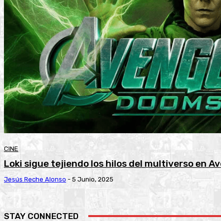
CINE
Loki sigue tejiendo los hilos del multiverso en
Jesús Reche Alonso
-
5 Junio, 2025
STAY CONNECTED