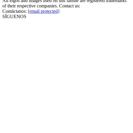
All logos and images used on this fansite are registered trademarks
of their respective companies. Contact us:
Contáctanos:
[email protected]
SÍGUENOS