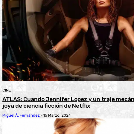
CINE
ATLAS: Cuando Jennifer Lopez y un traje mecán
joya de ciencia ficción de Netflix
Miguel Á. Fernández
-
15 Marzo, 2024