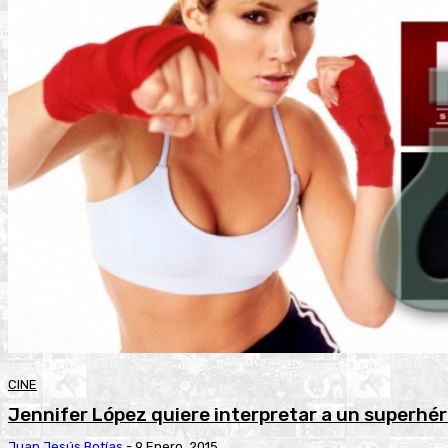
CINE
Jennifer López quiere interpretar a un superhé
Juan Jesús Botías
-
9 Enero, 2015