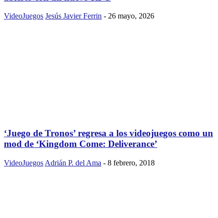
VideoJuegos
Jesús Javier Ferrin
-
26 mayo, 2026
‘Juego de Tronos’ regresa a los videojuegos como un
mod de ‘Kingdom Come: Deliverance’
VideoJuegos
Adrián P. del Ama
-
8 febrero, 2018