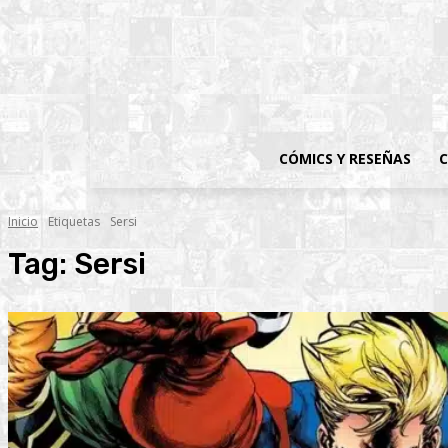
CÓMICS Y RESEÑAS
C
Inicio
Etiquetas
Sersi
Tag:
Sersi