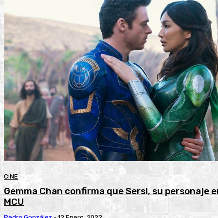
CINE
Gemma Chan confirma que Sersi, su personaje en
MCU
Pedro González
-
12 Enero, 2022