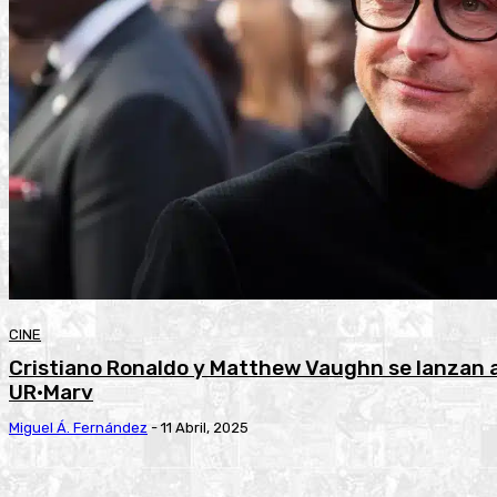
CINE
Cristiano Ronaldo y Matthew Vaughn se lanzan a
UR•Marv
Miguel Á. Fernández
-
11 Abril, 2025