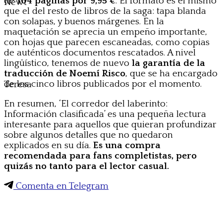
de
104 páginas por 9,95 €
. El formato es el mismo
Newt
que el del resto de libros de la saga: tapa blanda
con solapas, y buenos márgenes. En la
maquetación se aprecia un empeño importante,
con hojas que parecen escaneadas, como copias
de auténticos documentos rescatados. A nivel
lingüístico, tenemos de nuevo
la garantía de la
traducción de Noemí Risco
, que se ha encargado
de los cinco libros publicados por el momento.
Teresa
En resumen, ‘El corredor del laberinto:
Información clasificada’ es una pequeña lectura
interesante para aquellos que quieran profundizar
sobre algunos detalles que no quedaron
explicados en su día.
Es una compra
recomendada para fans completistas, pero
quizás no tanto para el lector casual.
Comenta en Telegram