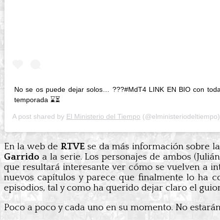
No se os puede dejar solos… ???#MdT4 LINK EN BIO con toda l
temporada ⌛⏳
A post shared by
El Ministerio del Tiempo
(@elministeriodeltiempo
En la web de
RTVE
se da más información sobre la
Garrido
a la serie. Los personajes de ambos (Juliá
que resultará interesante ver cómo se vuelven a i
nuevos capítulos y parece que finalmente lo ha c
episodios, tal y como ha querido dejar claro el guio
Poco a poco y cada uno en su momento. No estarán t