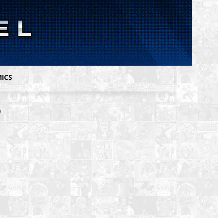
MICS
o