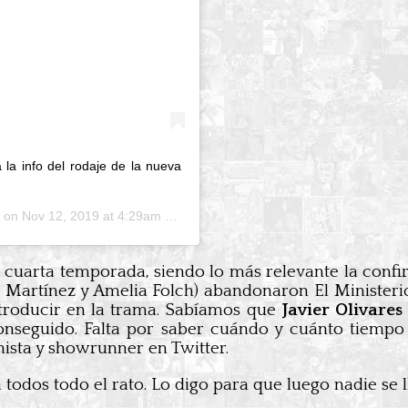
a info del rodaje de la nueva
) on
Nov 12, 2019 at 4:29am PST
 cuarta temporada, siendo lo más relevante la confi
n Martínez y Amelia Folch) abandonaron El Ministeri
ntroducir en la trama. Sabíamos que
Javier Olivares
onseguido. Falta por saber cuándo y cuánto tiemp
nista y showrunner en Twitter.
odos todo el rato. Lo digo para que luego nadie se 