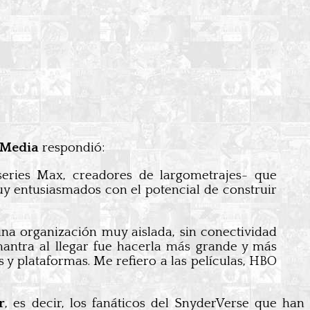
 Media
respondió:
series Max, creadores de largometrajes- que
y entusiasmados con el potencial de construir
una organización muy aislada, sin conectividad
mantra al llegar fue hacerla más grande y más
 y plataformas. Me refiero a las películas, HBO
r
, es decir, los fanáticos del SnyderVerse que han