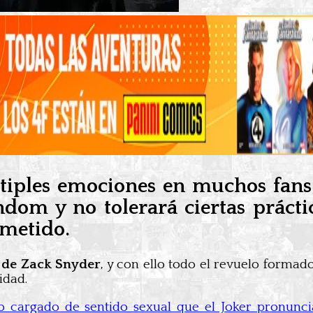
iples emociones en muchos fans
ndom y no tolerará ciertas práct
ometido.
a de Zack Snyder
, y con ello todo el revuelo formado
idad.
go cargado de sentido sexual que el Joker pronunc