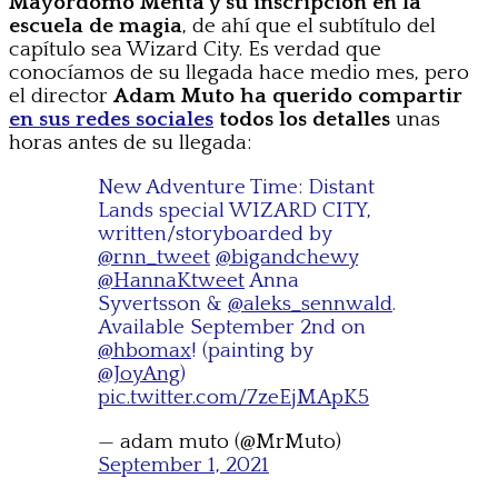
Mayordomo Menta y su inscripción en la
escuela de magia
, de ahí que el subtítulo del
capítulo sea Wizard City. Es verdad que
conocíamos de su llegada hace medio mes, pero
el director
Adam Muto ha querido compartir
en sus redes sociales
todos los detalles
unas
horas antes de su llegada:
New Adventure Time: Distant
Lands special WIZARD CITY,
written/storyboarded by
@rnn_tweet
@bigandchewy
@HannaKtweet
Anna
Syvertsson &
@aleks_sennwald
.
Available September 2nd on
@hbomax
! (painting by
@JoyAng
)
pic.twitter.com/7zeEjMApK5
— adam muto (@MrMuto)
September 1, 2021