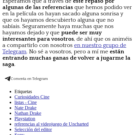
Esperamos que a través de
este repaso por
algunas de las referencias
que hemos podido ver
en la película os hayan sacado alguna sonrisa y
que os hayamos descubierto alguna que no
sabíais. Seguramente haya muchas que nos
hayamos dejado y que
puede ser muy
interesantes para vosotros
, de ahí que os animéis
a compartirlo con nosotros
en nuestro grupo de
Telegram
. No sé a vosotros, pero a mí me
están
entrando muchas ganas de volver a jugarme la
saga
.
Comenta en Telegram
Etiquetas
Curiosidades Cine
listas - Cine
Nate Drake
Nathan Drake
Playstation
referencias al videojuego de Uncharted
Selección del editor
Sony