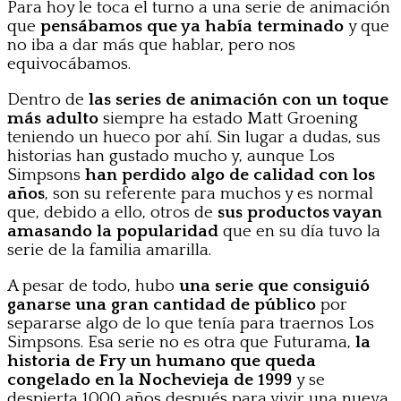
Para hoy le toca el turno a una serie de animación
que
pensábamos que ya había terminado
y que
no iba a dar más que hablar, pero nos
equivocábamos.
Dentro de
las series de animación con un toque
más adulto
siempre ha estado Matt Groening
teniendo un hueco por ahí. Sin lugar a dudas, sus
historias han gustado mucho y, aunque Los
Simpsons
han perdido algo de calidad con los
años
, son su referente para muchos y es normal
que, debido a ello, otros de
sus productos vayan
amasando la popularidad
que en su día tuvo la
serie de la familia amarilla.
A pesar de todo, hubo
una serie que consiguió
ganarse una gran cantidad de público
por
separarse algo de lo que tenía para traernos Los
Simpsons. Esa serie no es otra que Futurama,
la
historia de Fry un humano que queda
congelado en la Nochevieja de 1999
y se
despierta 1000 años después para vivir una nueva