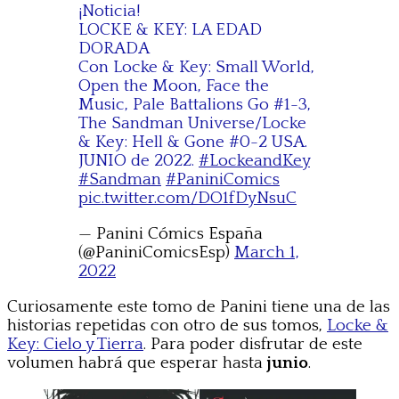
¡Noticia!
LOCKE & KEY: LA EDAD
DORADA
Con Locke & Key: Small World,
Open the Moon, Face the
Music, Pale Battalions Go #1-3,
The Sandman Universe/Locke
& Key: Hell & Gone #0-2 USA.
JUNIO de 2022.
#LockeandKey
#Sandman
#PaniniComics
pic.twitter.com/DO1fDyNsuC
— Panini Cómics España
(@PaniniComicsEsp)
March 1,
2022
Curiosamente este tomo de Panini tiene una de las
historias repetidas con otro de sus tomos,
Locke &
Key: Cielo y Tierra
. Para poder disfrutar de este
volumen habrá que esperar hasta
junio
.