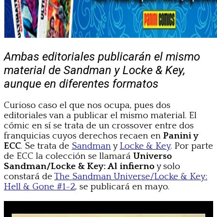
Ambas editoriales publicarán el mismo
material de Sandman y Locke & Key,
aunque en diferentes formatos
Curioso caso el que nos ocupa, pues dos
editoriales van a publicar el mismo material. El
cómic en sí se trata de un crossover entre dos
franquicias cuyos derechos recaen en
Panini y
ECC
. Se trata de
Sandman
y
Locke & Key
. Por parte
de ECC la colección se llamará
Universo
Sandman/Locke & Key: Al infierno
y solo
constará de
The Sandman Universe/Locke & Key:
Hell & Gone #1-2
, se publicará en mayo.