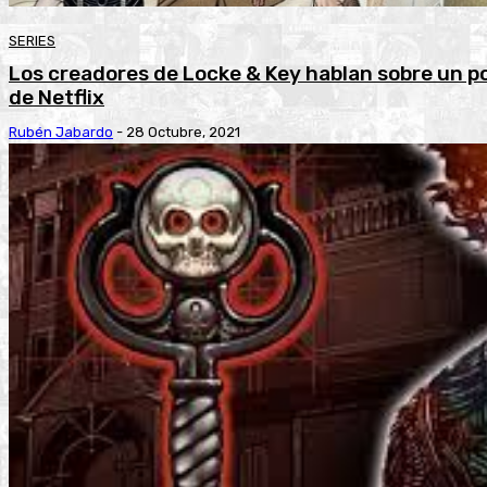
SERIES
Los creadores de Locke & Key hablan sobre un 
de Netflix
Rubén Jabardo
-
28 Octubre, 2021