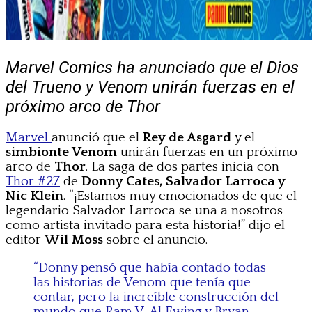
Marvel Comics ha anunciado que el Dios
del Trueno y Venom unirán fuerzas en el
próximo arco de Thor
Marvel
anunció que el
Rey de Asgard
y el
simbionte Venom
unirán fuerzas en un próximo
arco de
Thor
. La saga de dos partes inicia con
Thor #27
de
Donny Cates, Salvador Larroca y
Nic Klein
. “¡Estamos muy emocionados de que el
legendario Salvador Larroca se una a nosotros
como artista invitado para esta historia!” dijo el
editor
Wil Moss
sobre el anuncio.
“Donny pensó que había contado todas
las historias de Venom que tenía que
contar, pero la increíble construcción del
mundo que Ram V, Al Ewing y Bryan