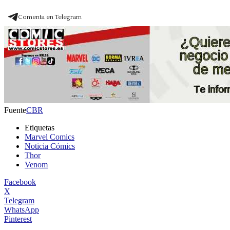
Comenta en Telegram
Fuente
CBR
Etiquetas
Marvel Comics
Noticia Cómics
Thor
Venom
Facebook
X
Telegram
WhatsApp
Pinterest