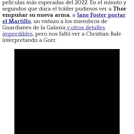
películas más esperadas del 2022. En el minuto y
segundos que dura el tráiler pudimos ver a
Thor
empuñar su nueva arma
, a
Jane Foster portar
el Martillo
, un vistazo a los miembros de
Guardianes de la Galaxia
y otros detalles
imperdibles
, pero nos faltó ver a Christian Bale
interpretando a Gorr.