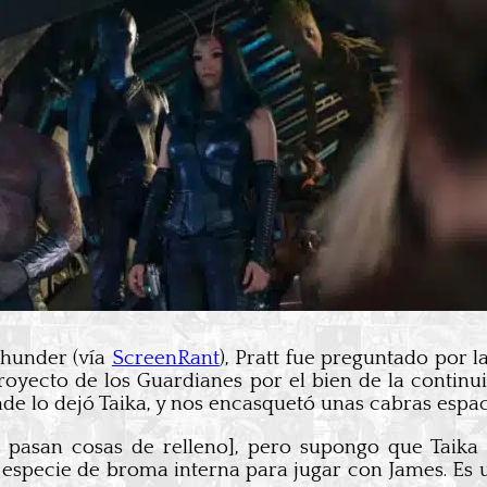
Thunder (vía
ScreenRant
), Pratt fue preguntado por 
oyecto de los Guardianes por el bien de la continui
de lo dejó Taika, y nos encasquetó unas cabras espaci
pasan cosas de relleno], pero supongo que Taika 
especie de broma interna para jugar con James. Es 