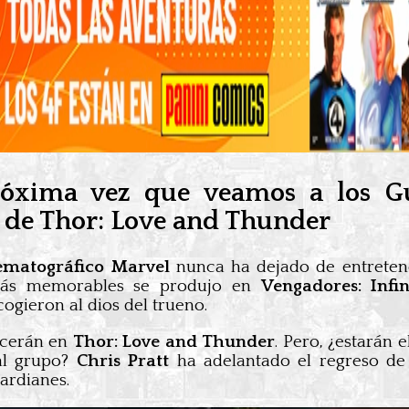
róxima vez que veamos a los Gu
 de Thor: Love and Thunder
ematográfico Marvel
nunca ha dejado de entretene
s más memorables se produjo en
Vengadores: Inf
ogieron al dios del trueno.
ecerán en
Thor: Love and Thunder
. Pero, ¿estarán 
al grupo?
Chris Pratt
ha adelantado el regreso de
ardianes.