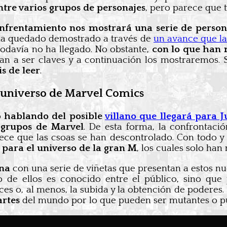
tre varios grupos de personajes
, pero parece que 
nfrentamiento nos mostrará una serie de person
o ha quedado demostrado a través de
un avance que la
odavía no ha llegado. No obstante,
con lo que han
n a ser claves y a continuación los mostraremos. Si
 de leer
.
l universo de Marvel Comics
o
hablando del posible
villano que llegará para
 grupos de Marvel
. De esta forma, la confrontaci
rece que las csoas se han descontrolado. Con todo y 
para el universo de la gran M
, los cuales solo ha
ina
con una serie de viñetas que presentan a estos nu
no de ellos es conocido entre el público, sino qu
ces o, al menos, la subida y la obtención de podere
artes
del mundo por lo que pueden ser mutantes o pu