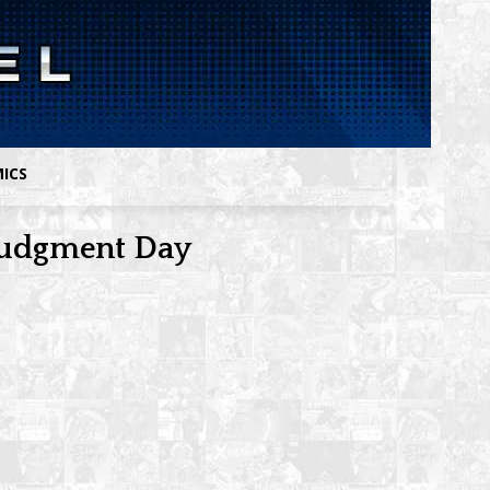
MICS
 Judgment Day