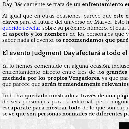
Day. Básicamente se trata de
un enfrentamiento en
Al igual que en otras ocasiones, parece que
este e
claves
para el futuro del universo de Marvel. Est
querido revelar
sobre su próximo número, el cual t
el aspecto y los nombres
de los personajes que va
saber nada al evento, os
recomendamos que paréis
El evento Judgment Day afectará a todo e
Ya lo hemos comentado en alguna ocasión, inclus
enfrentamiento directo entre tres de los
grandes
mediada por los propios Vengadores
, ya que pa
que parece que
serán tremendamente relevantes 
Todo
ha quedado mostrado a través de una pág
de seis personajes para la editorial, pero ningu
escaparate para mostrar todo
de lo que son capa
se ve que son personas normales de diferentes p