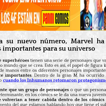
 a su nuevo número, Marvel ha
s importantes para su universo
de superhéroes
tienen una serie de personajes que va
to mundo que se crea. Esto es así, el papel de figura
de manos entre os diferentes personajes important
te importantes
. Dentro de la gran M ha ocurrido 
mo
cuando los Inhumanos retomaron protagonis
ente que un grupo de personajes
o que un personaj
determinante, en los cómics se le da una nueva juventu
volverían a tener cabida dentro de los cómics
evento del que estamos hablando hoy que tiene el su