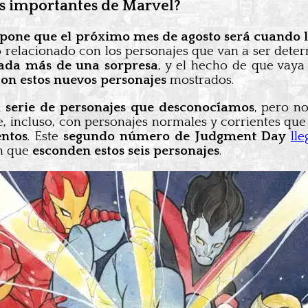
s importantes de Marvel?
upone que el próximo mes de agosto será cuando l
to relacionado con los personajes que van a ser det
arada más de una sorpresa
, y el hecho de que vaya
on estos nuevos personajes
mostrados.
a serie de personajes que desconocíamos
, pero n
 incluso, con personajes normales y corrientes que
entos
. Este
segundo número de Judgment Day
ll
an que
esconden estos seis personajes
.