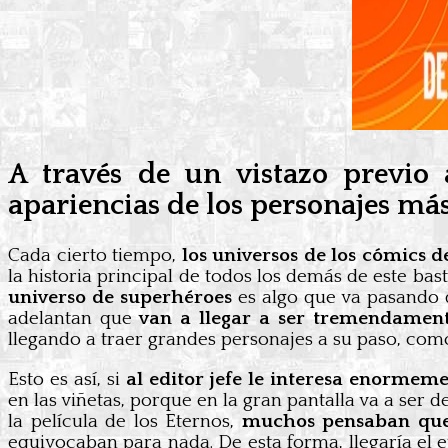
A través de un vistazo previo
apariencias de los personajes má
Cada cierto tiempo,
los universos de los cómics 
la historia principal de todos los demás de este bas
universo de superhéroes
es algo que va pasando 
adelantan que
van a llegar a ser tremendamen
llegando a traer grandes personajes a su paso, co
Esto es así, si
al editor jefe le interesa enormem
en las viñetas, porque en la gran pantalla va a ser 
la película de los Eternos,
muchos pensaban que 
equivocaban para nada. De esta forma, llegaría el 