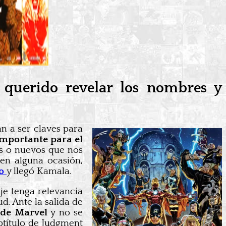
 querido revelar los nombres y
n a ser claves para
importante para el
es o nuevos que nos
en alguna ocasión,
mo
y llegó Kamala.
e tenga relevancia
d. Ante la salida de
 de Marvel
y no se
btítulo de Judgment