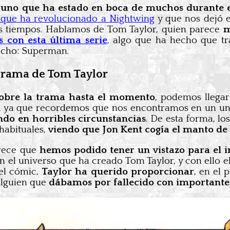
uno que ha estado en boca de muchos durante e
 que ha revolucionado a Nightwing
y que nos dejó e
s tiempos. Hablamos de Tom Taylor, quien parece
m
 con esta última serie
, algo que ha hecho que tr
ucho: Superman.
 trama de Tom Taylor
obre la trama hasta el momento
, podemos llegar
, ya que recordemos que nos encontramos en un un
do en horribles circunstancias
. De esta forma, l
habituales,
viendo que Jon Kent cogía el manto de
arece que
hemos podido tener un vistazo para el in
n el universo que ha creado Tom Taylor, y con ello el
el cómic,
Taylor ha querido proporcionar
, en el
alguien que
dábamos por fallecido con important