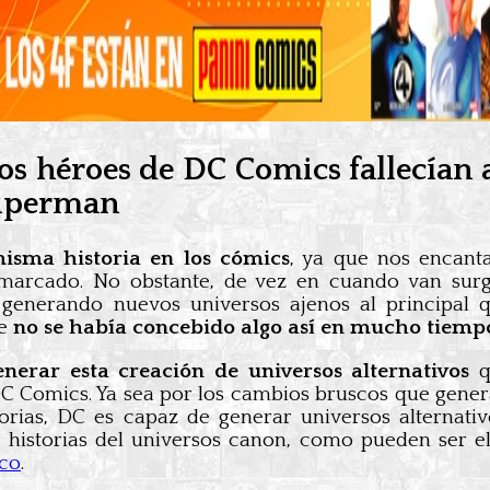
s héroes de DC Comics fallecían 
Superman
misma historia en los cómics
, ya que nos encant
marcado. No obstante, de vez en cuando van surg
 generando nuevos universos ajenos al principal 
e
no se había concebido algo así en mucho tiemp
nerar esta creación de universos alternativos
q
e DC Comics. Ya sea por los cambios bruscos que gene
orias, DC es capaz de generar universos alternativ
 historias del universos canon, como pueden ser 
nco
.