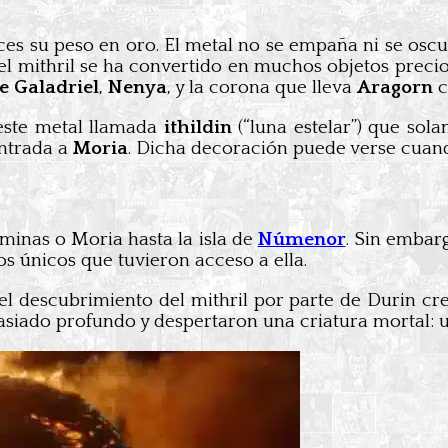
eces su peso en oro. El metal no se empaña ni se os
, el mithril se ha convertido en muchos objetos prec
de Galadriel
,
Nenya
, y la corona que lleva
Aragorn
c
 este metal llamada
ithildin
(“luna estelar”) que sola
entrada a
Moria
. Dicha decoración puede verse cuand
 minas o Moria hasta la isla de
Númenor
. Sin embar
 únicos que tuvieron acceso a ella.
el descubrimiento del mithril por parte de Durin 
asiado profundo y despertaron una criatura mortal: