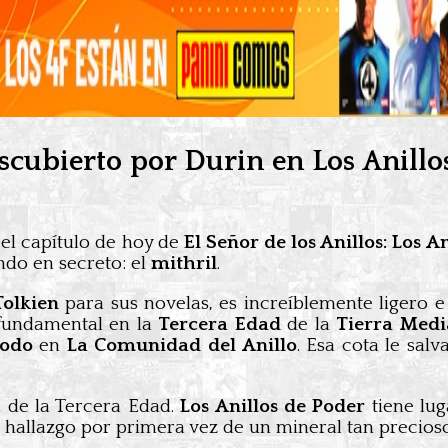
descubierto por Durin en Los Anill
el capítulo de hoy de
El Señor de los Anillos: Los A
do en secreto: el
mithril
.
 Tolkien
para sus novelas, es increíblemente ligero 
 fundamental en la
Tercera Edad
de la
Tierra Medi
rodo
en
La Comunidad del Anillo
. Esa cota le salv
 de la Tercera Edad.
Los Anillos de Poder
tiene lu
allazgo por primera vez de un mineral tan precioso