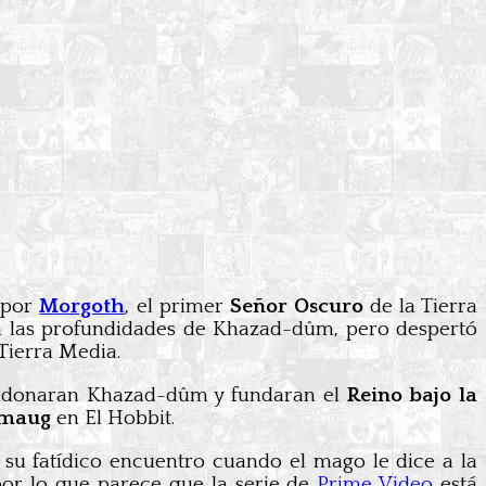
 por
Morgoth
, el primer
Señor Oscuro
de la Tierra
en las profundidades de Khazad-dûm, pero despertó
 Tierra Media.
bandonaran Khazad-dûm y fundaran el
Reino bajo la
maug
en El Hobbit.
e su fatídico encuentro cuando el mago le dice a la
por lo que parece que la serie de
Prime Video
está