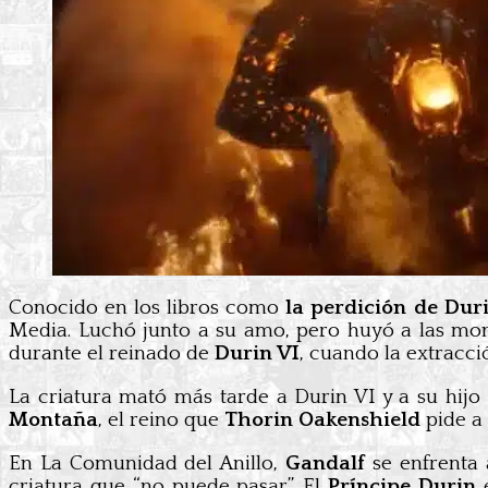
Conocido en los libros como
la perdición de Dur
Media. Luchó junto a su amo, pero huyó a las mon
durante el reinado de
Durin VI
, cuando la extracci
La criatura mató más tarde a Durin VI y a su hijo
Montaña
, el reino que
Thorin Oakenshield
pide a
En La Comunidad del Anillo,
Gandalf
se enfrenta 
criatura que “no puede pasar”. El
Príncipe Durin