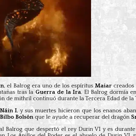
in
, el Balrog era uno de los espíritus
Maiar
creados
tañas tras la
Guerra de la Ira
. El Balrog dormía 
ón de mithril continuó durante la Tercera Edad de la
Náin I
, y sus muertes hicieron que los enanos a
Bilbo Bolsón
que le ayude a recuperar del dragón
S
al Balrog que despertó el rey Durin VI y es durant
en Los Anillos del Poder es el abuelo de Durin VI, 