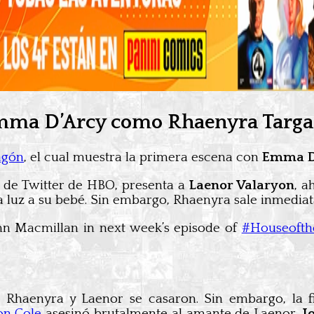
Emma D’Arcy como Rhaenyra Targa
agón
, el cual muestra la primera escena con
Emma D
al de Twitter de HBO, presenta a
Laenor Valaryon
, a
a luz a su bebé. Sin embargo, Rhaenyra sale inmediat
hn Macmillan in next week’s episode of
#Houseofth
Rhaenyra y Laenor se casaron. Sin embargo, la fi
ton Cole
asesinó brutalmente al amante de Laenor,
Jo