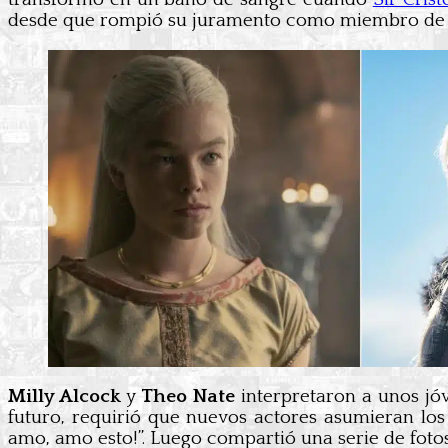
desde que rompió su juramento como miembro de la
Milly Alcock
y
Theo Nate
interpretaron a unos jó
futuro, requirió que nuevos actores asumieran los 
amo, amo esto!”. Luego compartió una serie de foto