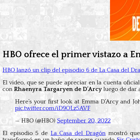
HBO ofrece el primer vistazo a 
HBO lanzó un clip del episodio 6 de La Casa del Dr
El video, que se puede apreciar en la cuenta ofici
con
Rhaenyra Targaryen de D’Arcy
luego de dar 
Here’s your first look at Emma D’Arcy and Jo
pic.twitter.com/iD9OLz5AVF
— HBO (@HBO)
September 20, 2022
El episodio 5 de
La Casa del Dragón
mostró que 
transformó en un baño de sangre cuando
Sir Cris