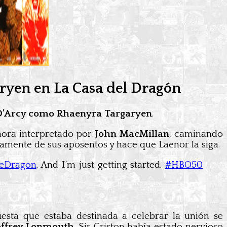
ryen en La Casa del Dragón
’Arcy como Rhaenyra Targaryen
.
hora interpretado por
John MacMillan
, caminando
amente de sus aposentos y hace que Laenor la siga.
eDragon
. And I’m just getting started.
#HBO50
esta que estaba destinada a celebrar la unión se
ffrey Lonmouth
. Sir Criston había estado nervioso