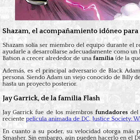
Shazam, el acompañamiento idóneo para
Shazam solía ser miembro del equipo durante el reg
ayudarle a desarrollarse adecuadamente como un hé
Batson a crecer alrededor de una
familia
(de la qu
Además, es el principal adversario de Black Ada
persona. Siendo Adam un viejo conocido de Billy des
hasta un proyecto posterior.
Jay Garrick, de la familia Flash
Jay Garrick fue de los miembros
fundadores
del 
reciente
película animada de DC, Justice Society: W
En cuanto a su poder, su velocidad otorga más 
Smasher. Sin embargo, aún pueden hacerlo en el DCE