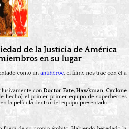
iedad de la Justicia de América
 miembros en su lugar
esentado como un
antihéroe
, el filme nos trae con él a
xclusivamente con
Doctor Fate, Hawkman, Cyclone
(de hecho) el primer primer equipo de superhéroes
en la película dentro del equipo presentado.
o fuera de su propio ámbito. Habiendo heredado la