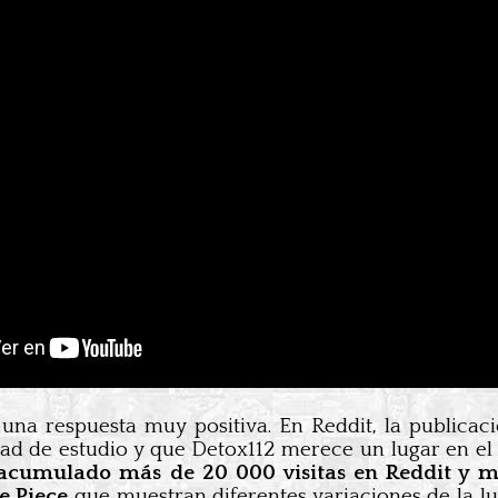
 una respuesta muy positiva. En Reddit, la publica
ad de estudio y que Detox112 merece un lugar en e
acumulado más de 20 000 visitas en Reddit y 
e Piece
que muestran diferentes variaciones de la l