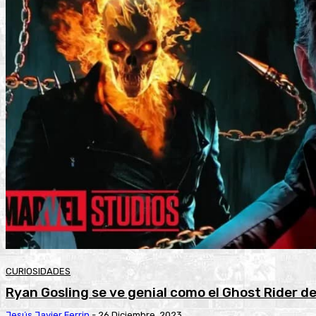
CURIOSIDADES
Ryan Gosling se ve genial como el Ghost Rider d
Jesús Javier Ferrin
-
26 Diciembre, 2023