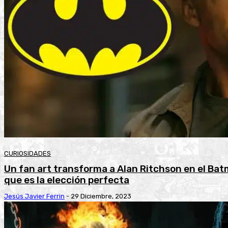
CURIOSIDADES
Un fan art transforma a Alan Ritchson en el Bat
que es la elección perfecta
Jesús Javier Ferrin
-
29 Diciembre, 2023