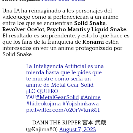
Una IA ha reimaginado a los personajes del
videojuego como si pertenecieran a un anime,
entre los que se encuentran
Solid Snake,
Revolver Ocelot, Psycho Mantis y Liquid Snake
.
El resultado es sorprendente, y esto lo que hace es
que los fans de la franquicia de
Konami
estén
interesados en ver un anime protagonizado por
Solid Snake.
La Inteligencia Artificial es una
mierda hasta que le pides que
te muestre como sería un
anime de Metal Gear Solid.
¡¡LO QUIERO
YA!!
#MetalGearSolid
#Anime
#hideokojima
#Yojishinkawa
pic.twitter.com/o20rWkm81T
— DANN THE RIPPER 宮本 武蔵
(@Kajima80)
August 7, 2023