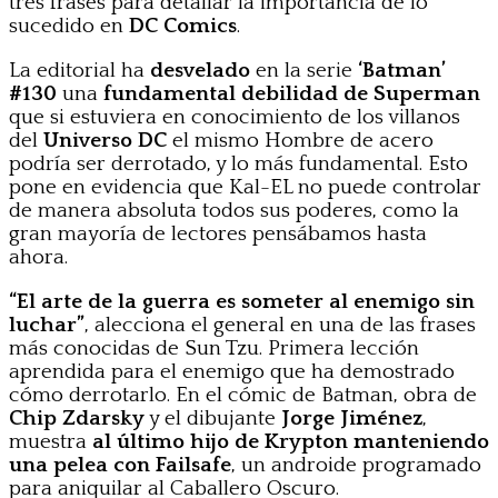
tres frases para detallar la importancia de lo
sucedido en
DC Comics
.
La editorial ha
desvelado
en la serie
‘Batman’
#130
una
fundamental debilidad de Superman
que si estuviera en conocimiento de los villanos
del
Universo DC
el mismo Hombre de acero
podría ser derrotado, y lo más fundamental. Esto
pone en evidencia que Kal-EL no puede controlar
de manera absoluta todos sus poderes, como la
gran mayoría de lectores pensábamos hasta
ahora.
“El arte de la guerra es someter al enemigo sin
luchar”
, alecciona el general en una de las frases
más conocidas de Sun Tzu. Primera lección
aprendida para el enemigo que ha demostrado
cómo derrotarlo. En el cómic de Batman, obra de
Chip Zdarsky
y el dibujante
Jorge Jiménez
,
muestra
al último hijo de Krypton manteniendo
una pelea con Failsafe
, un androide programado
para aniquilar al Caballero Oscuro.