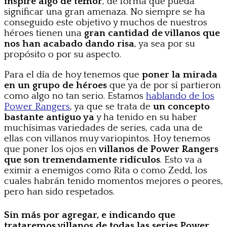
inspire algo de temor
, de forma que pueda
significar una gran amenaza. No siempre se ha
conseguido este objetivo y muchos de nuestros
héroes tienen una
gran cantidad de villanos que
nos han acabado dando risa
, ya sea por su
propósito o por su aspecto.
Para el día de hoy tenemos que
poner la mirada
en un grupo de héroes
que ya de por sí partieron
como algo no tan serio. Estamos
hablando de los
Power Rangers
, ya que se trata de
un concepto
bastante antiguo ya
y ha tenido en su haber
muchísimas variedades de series, cada una de
ellas con villanos muy variopintos. Hoy tenemos
que poner los ojos en
villanos de Power Rangers
que son tremendamente ridículos
. Esto va a
eximir a enemigos como Rita o como Zedd, los
cuales habrán tenido momentos mejores o peores,
pero han sido respetados.
Sin más por agregar, e indicando que
trataremos villanos de todas las series Power