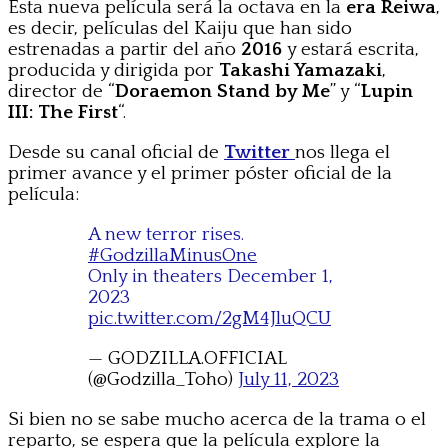
Esta nueva película será la octava en la
era Reiwa
,
es decir, películas del Kaiju que han sido
estrenadas a partir del año
2016
y estará escrita,
producida y dirigida por
Takashi Yamazaki
,
director de “
Doraemon Stand by Me
” y “
Lupin
III: The First
“.
Desde su canal oficial de
Twitter
nos llega el
primer avance y el primer póster oficial de la
película:
A new terror rises.
#GodzillaMinusOne
Only in theaters December 1,
2023
pic.twitter.com/2gM4JluQCU
— GODZILLA.OFFICIAL
(@Godzilla_Toho)
July 11, 2023
Si bien no se sabe mucho acerca de la trama o el
reparto, se espera que la película explore la