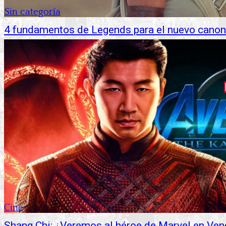
Sin categoría
4 fundamentos de Legends para el nuevo canon
Cine
Shang Chi: ¿Veremos al héroe de Marvel en Ve