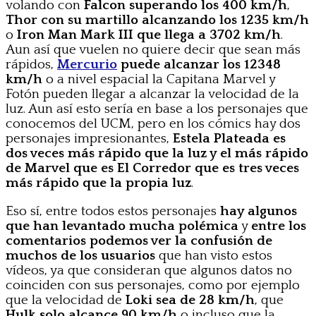
volando con
Falcon superando los 400 km/h
,
Thor con su martillo alcanzando los 1235 km/h
o
Iron Man Mark III que llega a 3702 km/h
.
Aun así que vuelen no quiere decir que sean más
rápidos,
Mercurio
puede alcanzar los 12348
km/h
o a nivel espacial la Capitana Marvel y
Fotón pueden llegar a alcanzar la velocidad de la
luz. Aun así esto sería en base a los personajes que
conocemos del UCM, pero en los cómics hay dos
personajes impresionantes,
Estela Plateada es
dos veces más rápido que la luz y el más rápido
de Marvel que es El Corredor que es tres veces
más rápido que la propia luz
.
Eso sí, entre todos estos personajes
hay algunos
que han levantado mucha polémica
y
entre los
comentarios podemos ver la confusión de
muchos de los usuarios
que han visto estos
vídeos, ya que consideran que algunos datos no
coinciden con sus personajes, como por ejemplo
que la velocidad de
Loki sea de 28 km/h
, que
Hulk solo alcance 90 km/h
o incluso que la