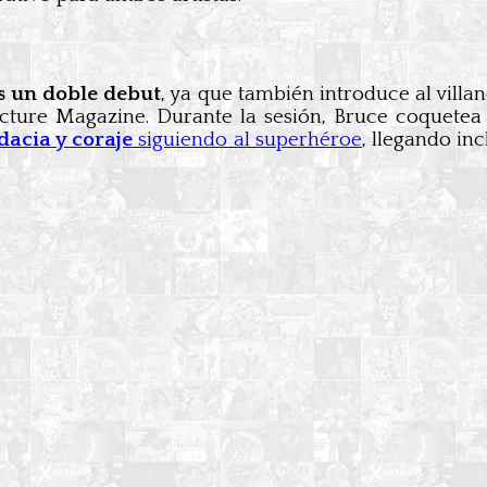
s un doble debut
, ya que también introduce al villa
cture Magazine. Durante la sesión, Bruce coquete
dacia y coraje
siguiendo al superhéroe
, llegando in