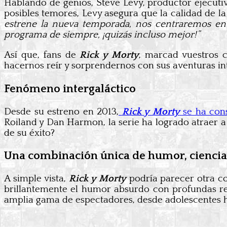
Hablando de genios, Steve Levy, productor ejecutivo
posibles temores, Levy asegura que la calidad de la
estrene la nueva temporada, nos centraremos en 
programa de siempre, ¡quizás incluso mejor!”
Así que, fans de
Rick y Morty
, marcad vuestros 
hacernos reír y sorprendernos con sus aventuras int
Fenómeno intergaláctico
Desde su estreno en 2013,
Rick y Morty
se ha cons
Roiland y Dan Harmon, la serie ha logrado atraer a 
de su éxito?
Una combinación única de humor, ciencia 
A simple vista,
Rick y Morty
podría parecer otra c
brillantemente el humor absurdo con profundas ref
amplia gama de espectadores, desde adolescentes h