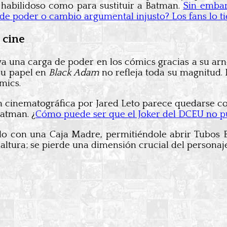
e habilidoso como para sustituir a Batman.
Sin embar
de poder o cambio argumental injusto? Los fans lo ti
l cine
eva una carga de poder en los cómics gracias a su ar
 su papel en
Black Adam
no refleja toda su magnitud.
mics.
ón cinematográfica por Jared Leto parece quedarse c
atman. ¿
Cómo puede ser que el Joker del DCEU no 
do con una Caja Madre, permitiéndole abrir Tubos B
 altura; se pierde una dimensión crucial del personaje