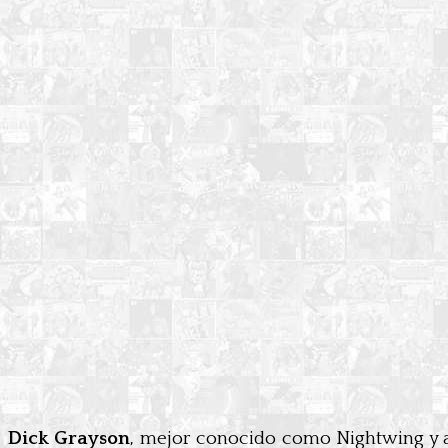
Dick Grayson
, mejor conocido como Nightwing y a