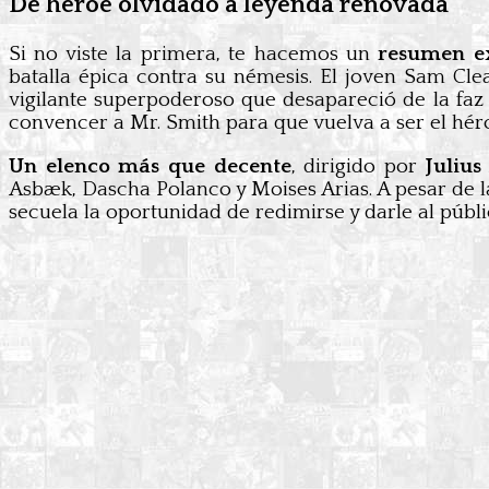
De héroe olvidado a leyenda renovada
Si no viste la primera, te hacemos un
resumen e
batalla épica contra su némesis. El joven Sam Clea
vigilante superpoderoso que desapareció de la faz
convencer a Mr. Smith para que vuelva a ser el héro
Un elenco más que decente
, dirigido por
Julius
Asbæk, Dascha Polanco y Moises Arias. A pesar de la
secuela la oportunidad de redimirse y darle al públ