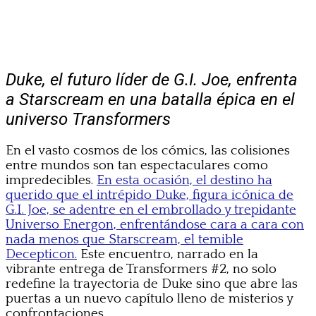
Duke, el futuro líder de G.I. Joe, enfrenta
a Starscream en una batalla épica en el
universo Transformers
En el vasto cosmos de los cómics, las colisiones
entre mundos son tan espectaculares como
impredecibles.
En esta ocasión, el destino ha
querido que el intrépido Duke, figura icónica de
G.I. Joe, se adentre en el embrollado y trepidante
Universo Energon, enfrentándose cara a cara con
nada menos que Starscream, el temible
Decepticon.
Este encuentro, narrado en la
vibrante entrega de Transformers #2, no solo
redefine la trayectoria de Duke sino que abre las
puertas a un nuevo capítulo lleno de misterios y
confrontaciones.