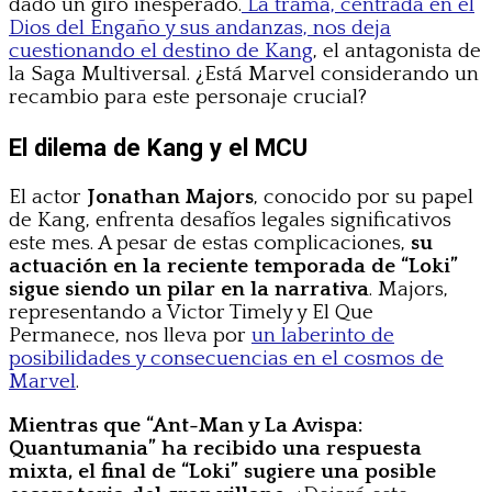
dado un giro inesperado.
La trama, centrada en el
Dios del Engaño y sus andanzas, nos deja
cuestionando el destino de Kang
, el antagonista de
la Saga Multiversal. ¿Está Marvel considerando un
recambio para este personaje crucial?
El dilema de Kang y el MCU
El actor
Jonathan Majors
, conocido por su papel
de Kang, enfrenta desafíos legales significativos
este mes. A pesar de estas complicaciones,
su
actuación en la reciente temporada de “Loki”
sigue siendo un pilar en la narrativa
. Majors,
representando a Victor Timely y El Que
Permanece, nos lleva por
un laberinto de
posibilidades y consecuencias en el cosmos de
Marvel
.
Mientras que “Ant-Man y La Avispa:
Quantumania” ha recibido una respuesta
mixta, el final de “Loki” sugiere una posible