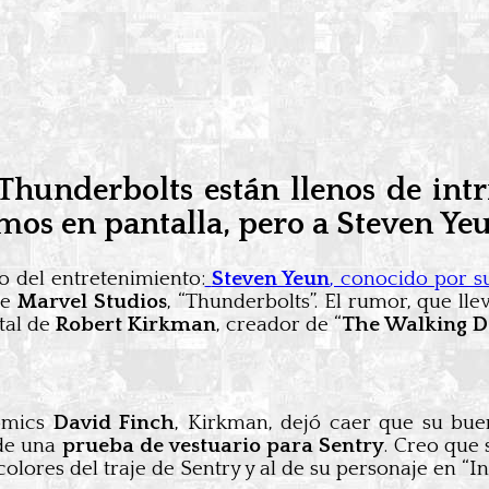
Thunderbolts están llenos de intr
emos en pantalla, pero a Steven Ye
 del entretenimiento:
Steven Yeun
, conocido por s
de
Marvel Studios
, “Thunderbolts”. El rumor, que ll
tal de
Robert Kirkman
, creador de “
The Walking 
cómics
David Finch
, Kirkman, dejó caer que su bu
 de una
prueba de vestuario para Sentry
. Creo que
lores del traje de Sentry y al de su personaje en “Inv