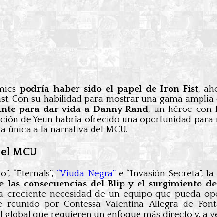
mics
podría haber sido el papel de Iron Fist
, ah
ast. Con su habilidad para mostrar una gama amplia 
gante para dar vida a Danny Rand
, un héroe con 
etación de Yeun habría ofrecido una oportunidad para
a única a la narrativa del MCU.
del MCU
”, “Eternals”,
“Viuda Negra”
e “Invasión Secreta”, l
las consecuencias del Blip y el surgimiento d
 creciente necesidad de un equipo que pueda oper
te reunido por Contessa Valentina Allegra de Font
lobal que requieren un enfoque más directo y, a ve