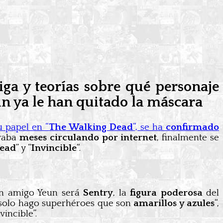
iga y teorías sobre qué personaje
un ya le han quitado la máscara
u papel en “
The Walking Dead
“, se ha
confirmado
evaba
meses circulando por internet
, finalmente se
Dead
” y “
Invincible
“.
en amigo Yeun será
Sentry
, la
figura poderosa
del
 solo hago superhéroes que son
amarillos y azules
“,
incible”.