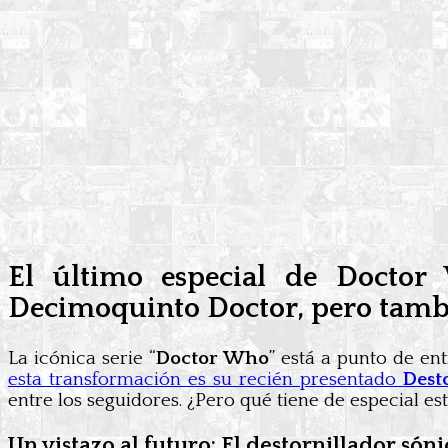
El último especial de Docto
Decimoquinto Doctor, pero tambié
La icónica serie “
Doctor Who
” está a punto de e
esta transformación es su recién presentado
Dest
entre los seguidores. ¿Pero qué tiene de especial e
Un vistazo al futuro: El destornillador só