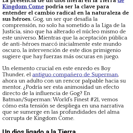
La presencia de un dios literal en la Tierra
de
Kingdom Come
podría ser la clave para
entender el cambio radical en la naturaleza de
sus héroes.
Gog, un ser que desafía la
comprensión, no solo ha sometido a la Liga de la
Justicia, sino que ha alterado el núcleo mismo de
este universo. Mientras que la aceptación pública
de anti-héroes marcó inicialmente este mundo
oscuro, la intervención de este dios primigenio
sugiere que hay fuerzas más oscuras en juego.
Un elemento crucial en este enredo es Boy
Thunder, el
antiguo compañero de Superman
,
ahora un adulto con un rencor palpable hacia su
mentor. ¿Podría ser esta animosidad un efecto
directo de la influencia de Gog? En
Batman/Superman: World’s Finest #21, vemos
cómo esta tensión se despliega en una narrativa
que se sumerge en las profundidades del alma
corrupta de Kingdom Come.
Un dios ligado a la Tierra