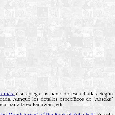
do más.
Y sus plegarias han sido escuchadas. Según
orada. Aunque los detalles específicos de “Ahsoka”
ncarnar a la ex Padawan Jedi.
The Mandalorian” y “The Book of Boba Fett”.
En esta