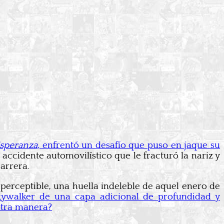
Esperanza
, enfrentó un desafío que puso en jaque su
accidente automovilístico que le fracturó la nariz y
arrera.
 perceptible, una huella indeleble de aquel enero de
ywalker de una capa adicional de profundidad y
 otra manera?