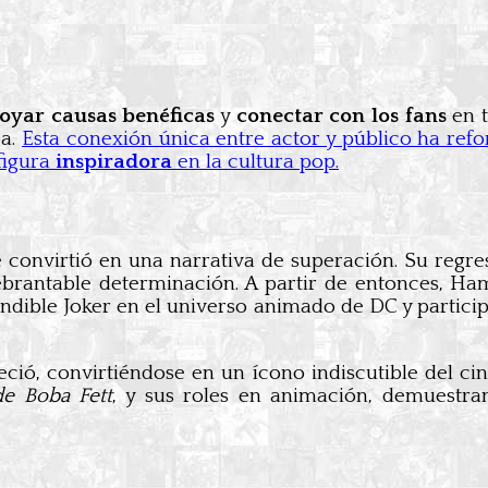
oyar causas benéficas
y
conectar con los fans
en 
ba.
Esta conexión única entre actor y público ha ref
figura
inspiradora
en la cultura pop.
e convirtió en una narrativa de superación. Su regre
ebrantable determinación. A partir de entonces, Ha
fundible Joker en el universo animado de DC y parti
ció, convirtiéndose en un ícono indiscutible del cine
de Boba Fett
, y sus roles en animación, demuestra