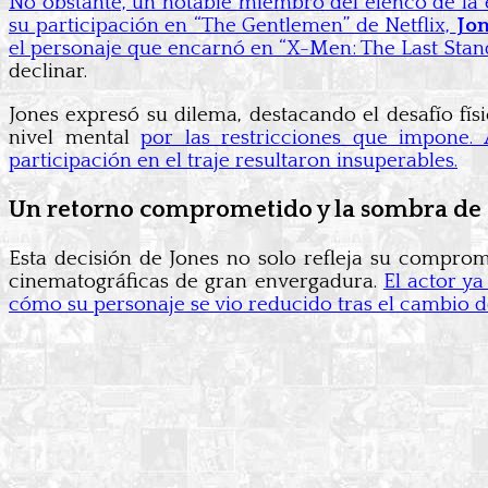
No obstante, un notable miembro del elenco de la e
su participación en “The Gentlemen” de Netflix,
Jon
el personaje que encarnó en “X-Men: The Last Stand
declinar.
Jones expresó su dilema, destacando el desafío fí
nivel mental
por las restricciones que impone. 
participación en el traje resultaron insuperables.
Un retorno comprometido y la sombra de 
Esta decisión de Jones no solo refleja su comprom
cinematográficas de gran envergadura.
El actor y
cómo su personaje se vio reducido tras el cambio d