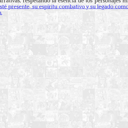
arrativas, respetando la esencia de los personajes 
sté presente, su espíritu combativo y su legado co
.