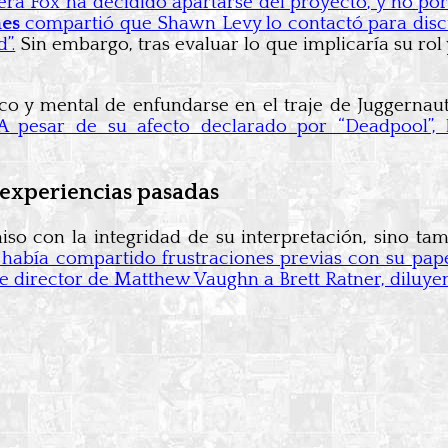
ra Fox ha decidido apartarse del proyecto, y no por 
es
compartió que Shawn Levy lo contactó para discu
”.
Sin embargo, tras evaluar lo que implicaría su rol y 
sico y mental de enfundarse en el traje de Juggerna
A pesar de su afecto declarado por “Deadpool”, 
experiencias pasadas
iso con la integridad de su interpretación, sino ta
a había compartido frustraciones previas con su pap
e director de Matthew Vaughn a Brett Ratner, diluyen