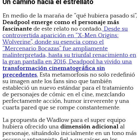
Un camino hacia el estrellato
En medio de la maraña de “qué hubiera pasado si”,
Deadpool emerge como el personaje más
fascinante
de este relato no contado.
Desde su
controvertida aparición en “X-Men Origins:
Wolverine”, donde su esencia como el
“Mercenario Bocazas” fue ampliamente
malinterpretada, hasta su triunfal renacimiento en
la gran pantalla en 2016, Deadpool ha vivido una
transformación cinematográfica sin
precedentes
.
Esta metamorfosis no solo redefinió
su imagen ante los fans sino que también
estableció un nuevo estándar para el tratamiento
de personajes de cómic en el cine, mezclando
perfectamente acción, humor irreverente y una
cuarta pared que se rompe constantemente.
La propuesta de Wadlow para el super equipo
hubiera ofrecido una
dimensión adicional
al
personaje, situándolo inicialmente en un tono más
oscuro y antagonista, fiel a sus raíces en los