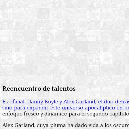
Reencuentro de talentos
Es oficial: Danny Boyle y Alex Garland, el dúo detr
sino para expandir este universo apocalíptico en un
enfoque fresco y dinámico para el segundo capítulo
Alex Garland, cuya pluma ha dado vida a los oscuros 