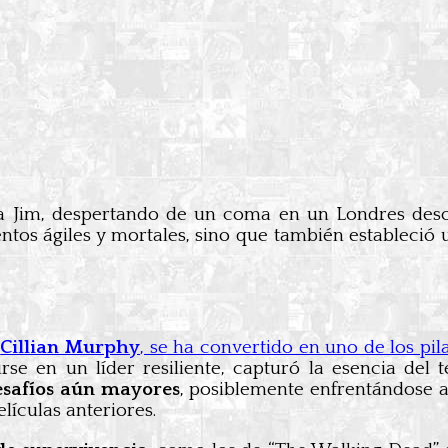
Jim, despertando de un coma en un Londres desolad
os ágiles y mortales, sino que también estableció 
r
Cillian Murphy
, se ha convertido en uno de los pil
se en un líder resiliente, capturó la esencia del
esafíos aún mayores
, posiblemente enfrentándose a
lículas anteriores.