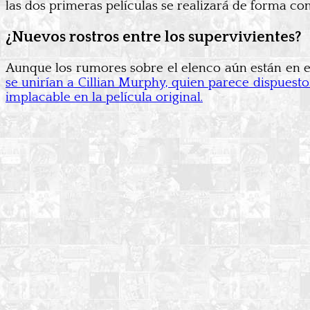
las dos primeras películas se realizará de forma c
¿Nuevos rostros entre los supervivientes?
Aunque los rumores sobre el elenco aún están en e
se unirían a Cillian Murphy, quien parece dispuesto 
implacable en la película original.