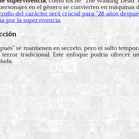
de supervivencia
, como los de “The Walking Dead”
 personajes en el género se convierten en máquinas
rollo del carácter será crucial para “28 años despué
a por la supervivencia.
icción
spués” se mantienen en secreto, pero el salto tempo
 terror tradicional. Este enfoque podría ofrecer 
lada.