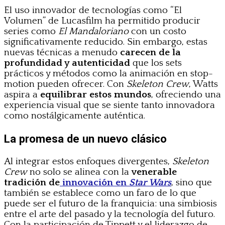
El uso innovador de tecnologías como “El
Volumen” de Lucasfilm ha permitido producir
series como
El Mandaloriano
con un costo
significativamente reducido. Sin embargo, estas
nuevas técnicas a menudo
carecen de la
profundidad y autenticidad
que los sets
prácticos y métodos como la animación en stop-
motion pueden ofrecer. Con
Skeleton Crew
, Watts
aspira a
equilibrar estos mundos
, ofreciendo una
experiencia visual que se siente tanto innovadora
como nostálgicamente auténtica.
La promesa de un nuevo clásico
Al integrar estos enfoques divergentes,
Skeleton
Crew
no solo se alinea con la
venerable
tradición de
innovación en
Star Wars
, sino que
también se establece como un faro de lo que
puede ser el futuro de la franquicia: una simbiosis
entre el arte del pasado y la tecnología del futuro.
Con la participación de Tippett y el liderazgo de