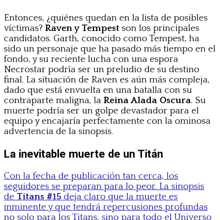
Entonces, ¿quiénes quedan en la lista de posibles
víctimas?
Raven y Tempest
son los principales
candidatos. Garth, conocido como Tempest, ha
sido un personaje que ha pasado más tiempo en el
fondo, y su reciente lucha con una espora
Necrostar podría ser un preludio de su destino
final. La situación de Raven es aún más compleja,
dado que está envuelta en una batalla con su
contraparte maligna, la
Reina Alada Oscura
. Su
muerte podría ser un golpe devastador para el
equipo y encajaría perfectamente con la ominosa
advertencia de la sinopsis.
La inevitable muerte de un Titán
Con la fecha de publicación tan cerca, los
seguidores se preparan para lo peor. La sinopsis
de
Titans #15
deja claro que la muerte es
inminente y que tendrá repercusiones profundas
no solo para los Titans, sino para todo el Universo