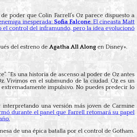
 de poder que Colin Farrell’s Oz parece dispuesto a
 enemiga inesperada:
Sofia Falcone
. El cineasta Matt
el control del inframundo, pero la idea evolucionó
pués del estreno de
Agatha All Along
en Disney+.
e”. “Es una historia de ascenso al poder de Oz antes
Oz. Vivimos en el submundo de la ciudad. Oz es un
én extremadamente impulsivo. No puedes predecir lo
ar interpretando una versión más joven de Carmine
mó durante el panel que Farrell retomará su papel
año.
mesa de una épica batalla por el control de Gotham.