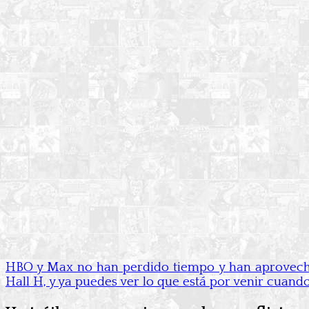
HBO y Max no han perdido tiempo y han aprovechad
Hall H, y ya puedes ver lo que está por venir cuando