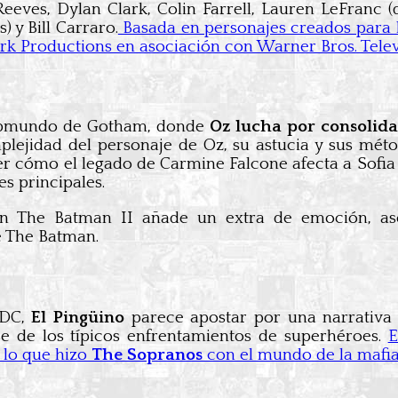
eeves, Dylan Clark, Colin Farrell, Lauren LeFranc
) y Bill Carraro.
Basada en personajes creados para D
rk Productions en asociación con Warner Bros. Telev
 submundo de Gotham, donde
Oz lucha por consolida
omplejidad del personaje de Oz, su astucia y sus mé
r cómo el legado de Carmine Falcone afecta a Sofia
es principales.
 en The Batman II añade un extra de emoción, a
e The Batman.
 DC,
El Pingüino
parece apostar por una narrativa 
ose de los típicos enfrentamientos de superhéroes.
E
 lo que hizo
The Sopranos
con el mundo de la mafia