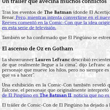
Un tráiler que avecina muchos conflictos
Tras los eventos de
The Batman
(donde El Acertij
llenar.
Pero, mientras intenta convertirse en el nu
Reeves comentó en la Comic-Con que la idea origi
en esta serie de televisión.
También se ha confirmado que El Pingüino se estr
El ascenso de Oz en Gotham
La showrunner
Lauren LeFranc
describió recientem
de que realmente llegue a la cima”, dijo LeFranc
personaje que mueve los hilos, pero no siempre es
que va a hacer”.
Una exhibición en la Comic-Con también reveló q
Falcone, el personaje que originalmente interpretó
de El Pingüino en
The Batman II
, noticia que no e
El tráiler de Comic-Con de El Pingüino ha dejado a