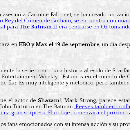
o asesinó a Carmine Falcone), se ha creado un vacío
evo Rey del Crimen de Gotham, se encuentra con una
nal para
The Batman II
era centrarse en Oz tomando 
enará en
HBO y Max el 19 de septiembre
, un día des
ente la serie como “una historia al estilo de Scarfac
 a Entertainment Weekly. “Estamos en el mundo de 
 de fiar. Es muy inteligente y metódico, pero tambi
ue el actor de
Shazam!
, Mark Strong, parece est
 John Turturro en The Batman.
Reeves también confir
s una gran sorpresa. El rodaje comenzará el próximo 
 los fans emocionados con su intensa acción y su pro