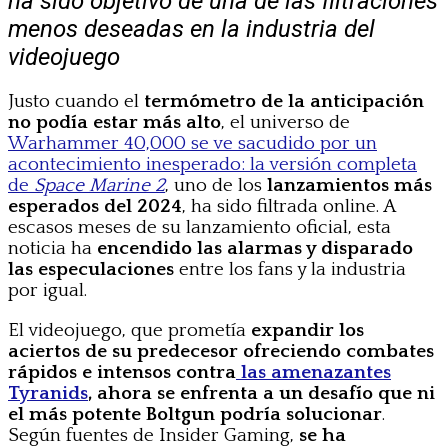
ha sido objetivo de una de las filtraciones
menos deseadas en la industria del
videojuego
Justo cuando el
termómetro de la anticipación
no podía estar más alto
, el universo de
Warhammer 40,000 se ve sacudido por un
acontecimiento inesperado: la versión completa
de
Space Marine 2
, uno de los
lanzamientos más
esperados del 2024
, ha sido filtrada online. A
escasos meses de su lanzamiento oficial, esta
noticia ha
encendido las alarmas y disparado
las especulaciones
entre los fans y la industria
por igual.
El videojuego, que prometía
expandir los
aciertos de su predecesor ofreciendo combates
rápidos e intensos contra
las amenazantes
Tyranids
, ahora se enfrenta a un desafío que ni
el más potente Boltgun podría solucionar
.
Según fuentes de Insider Gaming,
se ha