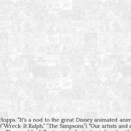
opps. "It's a nod to the great Disney animated anima
“Wreck-It Ralph,” “The Simpsons”). "Our artists and 