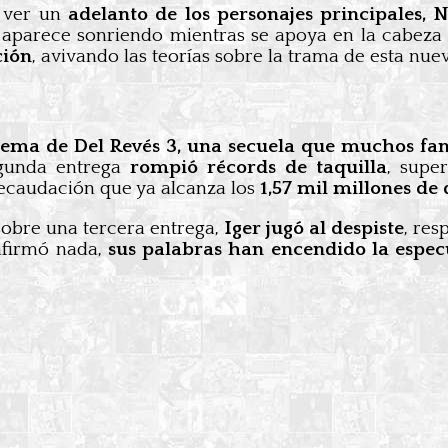
e ver un
adelanto de los personajes principales,
y aparece sonriendo mientras se apoya en la cabeza
ción
, avivando las teorías sobre la trama de esta nue
tema de Del Revés 3, una secuela que muchos fa
gunda entrega
rompió récords de taquilla
, supe
recaudación que ya alcanza los
1,57 mil millones de 
sobre una tercera entrega,
Iger jugó al despiste
, re
nfirmó nada,
sus palabras han encendido la especu