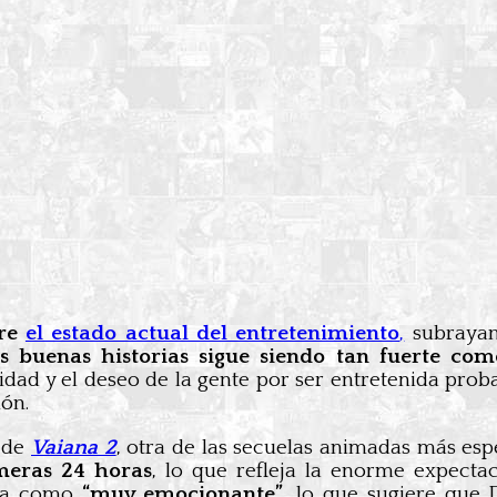
bre
el estado actual del entretenimiento
,
subrayand
as buenas historias sigue siendo tan fuerte co
sidad y el deseo de la gente por ser entretenida pro
ión.
 de
Vaiana 2
, otra de las secuelas animadas más es
imeras 24 horas
, lo que refleja la enorme expecta
cia como
“muy emocionante”
, lo que sugiere que 