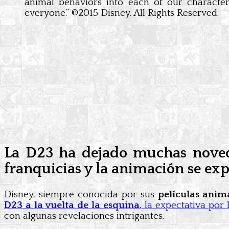
animal behaviors into each of our characters.
everyone.” ©2015 Disney. All Rights Reserved.
La D23 ha dejado muchas noveda
franquicias y la animación se ex
Disney, siempre conocida por sus
películas anim
D23 a la vuelta de la esquina
, la expectativa po
con algunas revelaciones intrigantes.