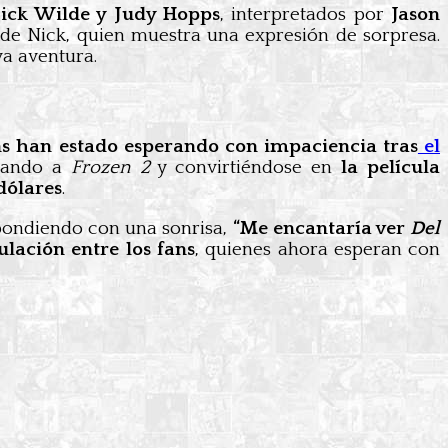
 Nick Wilde y Judy Hopps
, interpretados por
Jason
 de Nick, quien muestra una expresión de sorpresa.
va aventura.
ns han estado esperando con impaciencia tras
el
rando a
Frozen 2
y convirtiéndose en
la película
dólares
.
spondiendo con una sonrisa,
“Me encantaría ver
Del
lación entre los fans
, quienes ahora esperan con